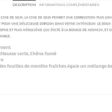
DESCRIPTION
INFORMATIONS COMPLÉMENTAIRES
ᴄɪʀᴇ ᴅᴇ sᴏᴊᴀ. ʟᴀ ᴄɪʀᴇ ᴅᴇ sᴏᴊᴀ ᴘᴇʀᴍᴇᴛ ᴜɴᴇ ᴄᴏᴍʙᴜsᴛɪᴏɴ ᴘʟᴜs ʟᴏ
 ᴘᴏᴜʀ ᴜɴᴇ ᴅéʟɪᴄɪᴇᴜsᴇ ᴅɪғғᴜsɪᴏɴ ᴅᴀɴs ᴠᴏᴛʀᴇ ɪɴᴛéʀɪᴇᴜʀ. ʟᴇ ᴅᴏᴜx
ᴏᴘʀᴇ ᴇᴛ ᴘʟᴜs ʀéɢᴜʟɪèʀᴇ ǫᴜɪ éᴠɪᴛᴇ à ʟᴀ ʙᴏᴜɢɪᴇ ᴅᴇ ɴᴏɪʀᴄɪʀ, ᴇᴛ 
ʀᴀʙʟᴇ.
𝕞𝕖𝕟𝕥
𝕖, 𝕄𝕠𝕦𝕤𝕤𝕖 𝕧𝕖𝕣𝕥𝕖, ℂ𝕙ê𝕟𝕖 𝕗𝕦𝕞é
𝕖
𝕖𝕤 𝕗𝕖𝕦𝕚𝕝𝕝𝕖𝕤 𝕕𝕖 𝕞𝕖𝕟𝕥𝕙𝕖 𝕗𝕣𝕒î𝕔𝕙𝕖𝕤 é𝕘𝕒𝕚𝕖 𝕦𝕟 𝕞é𝕝𝕒𝕟𝕘𝕖 𝕓