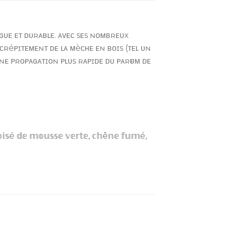
ɴɢᴜᴇ ᴇᴛ ᴅᴜʀᴀʙʟᴇ. ᴀᴠᴇᴄ sᴇs ɴᴏᴍʙʀᴇᴜx
 ᴄʀéᴘɪᴛᴇᴍᴇɴᴛ ᴅᴇ ʟᴀ ᴍèᴄʜᴇ ᴇɴ ʙᴏɪs (ᴛᴇʟ ᴜɴ
ᴜɴᴇ ᴘʀᴏᴘᴀɢᴀᴛɪᴏɴ ᴘʟᴜs ʀᴀᴘɪᴅᴇ ᴅᴜ ᴘᴀʀғᴜᴍ ᴅᴇ
𝕠𝕚𝕤é 𝕕𝕖 𝕞𝕠𝕦𝕤𝕤𝕖 𝕧𝕖𝕣𝕥𝕖, 𝕔𝕙ê𝕟𝕖 𝕗𝕦𝕞é,