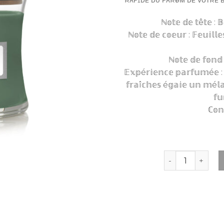
ℕ𝕠𝕥𝕖 𝕕𝕖 𝕥ê𝕥𝕖 : 
ℕ𝕠𝕥𝕖 𝕕𝕖 𝕔𝕠𝕖𝕦𝕣 : 𝔽𝕖𝕦𝕚𝕝𝕝
ℕ𝕠𝕥𝕖 𝕕𝕖 𝕗𝕠𝕟𝕕 
𝔼𝕩𝕡é𝕣𝕚𝕖𝕟𝕔𝕖 𝕡𝕒𝕣𝕗𝕦𝕞é𝕖 : 
𝕗𝕣𝕒î𝕔𝕙𝕖𝕤 é𝕘𝕒𝕚𝕖 𝕦𝕟 𝕞é𝕝𝕒
𝕗𝕦
ℂ𝕠𝕟
quantité de Woo