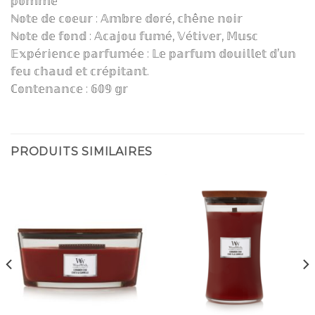
𝕡𝕠𝕞𝕞𝕖
ℕ𝕠𝕥𝕖 𝕕𝕖 𝕔𝕠𝕖𝕦𝕣 : 𝔸𝕞𝕓𝕣𝕖 𝕕𝕠𝕣é, 𝕔𝕙ê𝕟𝕖 𝕟𝕠𝕚𝕣
ℕ𝕠𝕥𝕖 𝕕𝕖 𝕗𝕠𝕟𝕕 : 𝔸𝕔𝕒𝕛𝕠𝕦 𝕗𝕦𝕞é, 𝕍é𝕥𝕚𝕧𝕖𝕣, 𝕄𝕦𝕤𝕔
𝔼𝕩𝕡é𝕣𝕚𝕖𝕟𝕔𝕖 𝕡𝕒𝕣𝕗𝕦𝕞é𝕖 : 𝕃𝕖 𝕡𝕒𝕣𝕗𝕦𝕞 𝕕𝕠𝕦𝕚𝕝𝕝𝕖𝕥 𝕕’𝕦𝕟
𝕗𝕖𝕦 𝕔𝕙𝕒𝕦𝕕 𝕖𝕥 𝕔𝕣é𝕡𝕚𝕥𝕒𝕟𝕥.
ℂ𝕠𝕟𝕥𝕖𝕟𝕒𝕟𝕔𝕖 : 𝟞𝟘𝟡 𝕘𝕣
PRODUITS SIMILAIRES