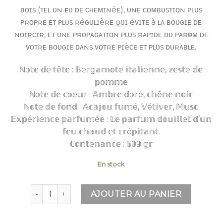
ʙᴏɪs (ᴛᴇʟ ᴜɴ ғᴇᴜ ᴅᴇ ᴄʜᴇᴍɪɴéᴇ), ᴜɴᴇ ᴄᴏᴍʙᴜsᴛɪᴏɴ ᴘʟᴜs
ᴘʀᴏᴘʀᴇ ᴇᴛ ᴘʟᴜs ʀéɢᴜʟɪèʀᴇ ǫᴜɪ éᴠɪᴛᴇ à ʟᴀ ʙᴏᴜɢɪᴇ ᴅᴇ
ɴᴏɪʀᴄɪʀ, ᴇᴛ ᴜɴᴇ ᴘʀᴏᴘᴀɢᴀᴛɪᴏɴ ᴘʟᴜs ʀᴀᴘɪᴅᴇ ᴅᴜ ᴘᴀʀғᴜᴍ ᴅᴇ
ᴠᴏᴛʀᴇ ʙᴏᴜɢɪᴇ ᴅᴀɴs ᴠᴏᴛʀᴇ ᴘɪèᴄᴇ ᴇᴛ ᴘʟᴜs ᴅᴜʀᴀʙʟᴇ.
ℕ𝕠𝕥𝕖 𝕕𝕖 𝕥ê𝕥𝕖 : 𝔹𝕖𝕣𝕘𝕒𝕞𝕠𝕥𝕖 𝕚𝕥𝕒𝕝𝕚𝕖𝕟𝕟𝕖, 𝕫𝕖𝕤𝕥𝕖 𝕕𝕖
𝕡𝕠𝕞𝕞𝕖
ℕ𝕠𝕥𝕖 𝕕𝕖 𝕔𝕠𝕖𝕦𝕣 : 𝔸𝕞𝕓𝕣𝕖 𝕕𝕠𝕣é, 𝕔𝕙ê𝕟𝕖 𝕟𝕠𝕚𝕣
ℕ𝕠𝕥𝕖 𝕕𝕖 𝕗𝕠𝕟𝕕 : 𝔸𝕔𝕒𝕛𝕠𝕦 𝕗𝕦𝕞é, 𝕍é𝕥𝕚𝕧𝕖𝕣, 𝕄𝕦𝕤𝕔
𝔼𝕩𝕡é𝕣𝕚𝕖𝕟𝕔𝕖 𝕡𝕒𝕣𝕗𝕦𝕞é𝕖 : 𝕃𝕖 𝕡𝕒𝕣𝕗𝕦𝕞 𝕕𝕠𝕦𝕚𝕝𝕝𝕖𝕥 𝕕’𝕦𝕟
𝕗𝕖𝕦 𝕔𝕙𝕒𝕦𝕕 𝕖𝕥 𝕔𝕣é𝕡𝕚𝕥𝕒𝕟𝕥.
ℂ𝕠𝕟𝕥𝕖𝕟𝕒𝕟𝕔𝕖 : 𝟞𝟘𝟡 𝕘𝕣
En stock
quantité de WOODWICK AU COIN DU FEU - GRAND
AJOUTER AU PANIER