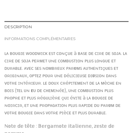
DESCRIPTION
INFORMATIONS COMPLÉMENTAIRES
ʟᴀ ʙᴏᴜɢɪᴇ ᴡᴏᴏᴅᴡɪᴄᴋ ᴇsᴛ ᴄᴏɴçᴜᴇ à ʙᴀsᴇ ᴅᴇ ᴄɪʀᴇ ᴅᴇ sᴏᴊᴀ. ʟᴀ
ᴄɪʀᴇ ᴅᴇ sᴏᴊᴀ ᴘᴇʀᴍᴇᴛ ᴜɴᴇ ᴄᴏᴍʙᴜsᴛɪᴏɴ ᴘʟᴜs ʟᴏɴɢᴜᴇ ᴇᴛ
ᴅᴜʀᴀʙʟᴇ. ᴀᴠᴇᴄ sᴇs ɴᴏᴍʙʀᴇᴜx ᴘᴀʀғᴜᴍs ᴀᴜᴛʜᴇɴᴛɪǫᴜᴇs ᴇᴛ
ᴏʀɪɢɪɴᴀᴜx, ᴏᴘᴛᴇᴢ ᴘᴏᴜʀ ᴜɴᴇ ᴅéʟɪᴄɪᴇᴜsᴇ ᴅɪғғᴜsɪᴏɴ ᴅᴀɴs
ᴠᴏᴛʀᴇ ɪɴᴛéʀɪᴇᴜʀ. ʟᴇ ᴅᴏᴜx ᴄʀéᴘɪᴛᴇᴍᴇɴᴛ ᴅᴇ ʟᴀ ᴍèᴄʜᴇ ᴇɴ
ʙᴏɪs (ᴛᴇʟ ᴜɴ ғᴇᴜ ᴅᴇ ᴄʜᴇᴍɪɴéᴇ), ᴜɴᴇ ᴄᴏᴍʙᴜsᴛɪᴏɴ ᴘʟᴜs
ᴘʀᴏᴘʀᴇ ᴇᴛ ᴘʟᴜs ʀéɢᴜʟɪèʀᴇ ǫᴜɪ éᴠɪᴛᴇ à ʟᴀ ʙᴏᴜɢɪᴇ ᴅᴇ
ɴᴏɪʀᴄɪʀ, ᴇᴛ ᴜɴᴇ ᴘʀᴏᴘᴀɢᴀᴛɪᴏɴ ᴘʟᴜs ʀᴀᴘɪᴅᴇ ᴅᴜ ᴘᴀʀғᴜᴍ ᴅᴇ
ᴠᴏᴛʀᴇ ʙᴏᴜɢɪᴇ ᴅᴀɴs ᴠᴏᴛʀᴇ ᴘɪèᴄᴇ ᴇᴛ ᴘʟᴜs ᴅᴜʀᴀʙʟᴇ.
ℕ𝕠𝕥𝕖 𝕕𝕖 𝕥ê𝕥𝕖 : 𝔹𝕖𝕣𝕘𝕒𝕞𝕠𝕥𝕖 𝕚𝕥𝕒𝕝𝕚𝕖𝕟𝕟𝕖, 𝕫𝕖𝕤𝕥𝕖 𝕕𝕖