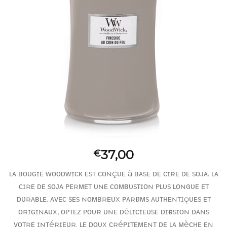
37,00
€
ʟᴀ ʙᴏᴜɢɪᴇ ᴡᴏᴏᴅᴡɪᴄᴋ ᴇsᴛ ᴄᴏɴçᴜᴇ à ʙᴀsᴇ ᴅᴇ ᴄɪʀᴇ ᴅᴇ sᴏᴊᴀ. ʟᴀ
ᴄɪʀᴇ ᴅᴇ sᴏᴊᴀ ᴘᴇʀᴍᴇᴛ ᴜɴᴇ ᴄᴏᴍʙᴜsᴛɪᴏɴ ᴘʟᴜs ʟᴏɴɢᴜᴇ ᴇᴛ
ᴅᴜʀᴀʙʟᴇ. ᴀᴠᴇᴄ sᴇs ɴᴏᴍʙʀᴇᴜx ᴘᴀʀғᴜᴍs ᴀᴜᴛʜᴇɴᴛɪǫᴜᴇs ᴇᴛ
ᴏʀɪɢɪɴᴀᴜx, ᴏᴘᴛᴇᴢ ᴘᴏᴜʀ ᴜɴᴇ ᴅéʟɪᴄɪᴇᴜsᴇ ᴅɪғғᴜsɪᴏɴ ᴅᴀɴs
ᴠᴏᴛʀᴇ ɪɴᴛéʀɪᴇᴜʀ. ʟᴇ ᴅᴏᴜx ᴄʀéᴘɪᴛᴇᴍᴇɴᴛ ᴅᴇ ʟᴀ ᴍèᴄʜᴇ ᴇɴ