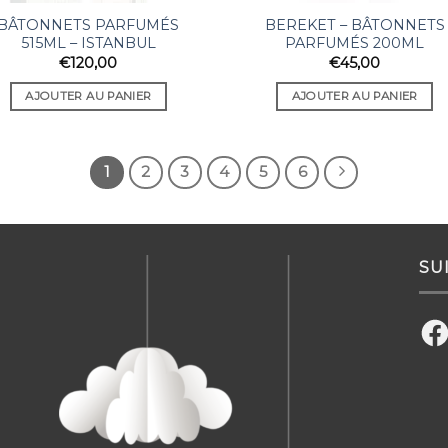
BÂTONNETS PARFUMÉS
BEREKET – BÂTONNETS
515ML – ISTANBUL
PARFUMÉS 200ML
€
120,00
€
45,00
AJOUTER AU PANIER
AJOUTER AU PANIER
1
2
3
4
5
6
SU
Fac