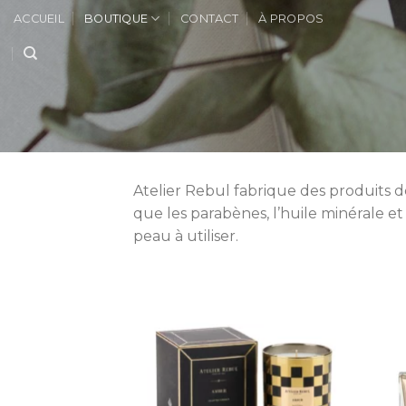
Skip
ACCUEIL
BOUTIQUE
CONTACT
À PROPOS
to
content
Atelier Rebul fabrique des produits de
que les parabènes, l’huile minérale et
peau à utiliser.