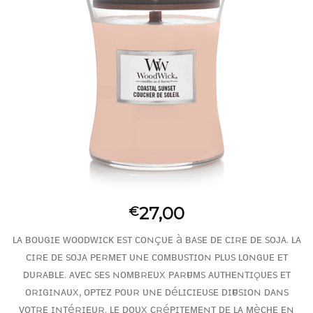
27,00
€
ʟᴀ ʙᴏᴜɢɪᴇ ᴡᴏᴏᴅᴡɪᴄᴋ ᴇsᴛ ᴄᴏɴçᴜᴇ à ʙᴀsᴇ ᴅᴇ ᴄɪʀᴇ ᴅᴇ sᴏᴊᴀ. ʟᴀ
ᴄɪʀᴇ ᴅᴇ sᴏᴊᴀ ᴘᴇʀᴍᴇᴛ ᴜɴᴇ ᴄᴏᴍʙᴜsᴛɪᴏɴ ᴘʟᴜs ʟᴏɴɢᴜᴇ ᴇᴛ
ᴅᴜʀᴀʙʟᴇ. ᴀᴠᴇᴄ sᴇs ɴᴏᴍʙʀᴇᴜx ᴘᴀʀғᴜᴍs ᴀᴜᴛʜᴇɴᴛɪǫᴜᴇs ᴇᴛ
ᴏʀɪɢɪɴᴀᴜx, ᴏᴘᴛᴇᴢ ᴘᴏᴜʀ ᴜɴᴇ ᴅéʟɪᴄɪᴇᴜsᴇ ᴅɪғғᴜsɪᴏɴ ᴅᴀɴs
ᴠᴏᴛʀᴇ ɪɴᴛéʀɪᴇᴜʀ. ʟᴇ ᴅᴏᴜx ᴄʀéᴘɪᴛᴇᴍᴇɴᴛ ᴅᴇ ʟᴀ ᴍèᴄʜᴇ ᴇɴ