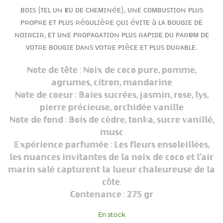
ʙᴏɪs (ᴛᴇʟ ᴜɴ ғᴇᴜ ᴅᴇ ᴄʜᴇᴍɪɴéᴇ), ᴜɴᴇ ᴄᴏᴍʙᴜsᴛɪᴏɴ ᴘʟᴜs
ᴘʀᴏᴘʀᴇ ᴇᴛ ᴘʟᴜs ʀéɢᴜʟɪèʀᴇ ǫᴜɪ éᴠɪᴛᴇ à ʟᴀ ʙᴏᴜɢɪᴇ ᴅᴇ
ɴᴏɪʀᴄɪʀ, ᴇᴛ ᴜɴᴇ ᴘʀᴏᴘᴀɢᴀᴛɪᴏɴ ᴘʟᴜs ʀᴀᴘɪᴅᴇ ᴅᴜ ᴘᴀʀғᴜᴍ ᴅᴇ
ᴠᴏᴛʀᴇ ʙᴏᴜɢɪᴇ ᴅᴀɴs ᴠᴏᴛʀᴇ ᴘɪèᴄᴇ ᴇᴛ ᴘʟᴜs ᴅᴜʀᴀʙʟᴇ.
ℕ𝕠𝕥𝕖 𝕕𝕖 𝕥ê𝕥𝕖 : ℕ𝕠𝕚𝕩 𝕕𝕖 𝕔𝕠𝕔𝕠 𝕡𝕦𝕣𝕖, 𝕡𝕠𝕞𝕞𝕖,
𝕒𝕘𝕣𝕦𝕞𝕖𝕤, 𝕔𝕚𝕥𝕣𝕠𝕟, 𝕞𝕒𝕟𝕕𝕒𝕣𝕚𝕟𝕖
ℕ𝕠𝕥𝕖 𝕕𝕖 𝕔𝕠𝕖𝕦𝕣 : 𝔹𝕒𝕚𝕖𝕤 𝕤𝕦𝕔𝕣é𝕖𝕤, 𝕛𝕒𝕤𝕞𝕚𝕟, 𝕣𝕠𝕤𝕖, 𝕝𝕪𝕤,
𝕡𝕚𝕖𝕣𝕣𝕖 𝕡𝕣é𝕔𝕚𝕖𝕦𝕤𝕖, 𝕠𝕣𝕔𝕙𝕚𝕕é𝕖 𝕧𝕒𝕟𝕚𝕝𝕝𝕖
ℕ𝕠𝕥𝕖 𝕕𝕖 𝕗𝕠𝕟𝕕 : 𝔹𝕠𝕚𝕤 𝕕𝕖 𝕔è𝕕𝕣𝕖, 𝕥𝕠𝕟𝕜𝕒, 𝕤𝕦𝕔𝕣𝕖 𝕧𝕒𝕟𝕚𝕝𝕝é,
𝕞𝕦𝕤𝕔
𝔼𝕩𝕡é𝕣𝕚𝕖𝕟𝕔𝕖 𝕡𝕒𝕣𝕗𝕦𝕞é𝕖 : 𝕃𝕖𝕤 𝕗𝕝𝕖𝕦𝕣𝕤 𝕖𝕟𝕤𝕠𝕝𝕖𝕚𝕝𝕝é𝕖𝕤,
𝕝𝕖𝕤 𝕟𝕦𝕒𝕟𝕔𝕖𝕤 𝕚𝕟𝕧𝕚𝕥𝕒𝕟𝕥𝕖𝕤 𝕕𝕖 𝕝𝕒 𝕟𝕠𝕚𝕩 𝕕𝕖 𝕔𝕠𝕔𝕠 𝕖𝕥 𝕝’𝕒𝕚𝕣
𝕞𝕒𝕣𝕚𝕟 𝕤𝕒𝕝é 𝕔𝕒𝕡𝕥𝕦𝕣𝕖𝕟𝕥 𝕝𝕒 𝕝𝕦𝕖𝕦𝕣 𝕔𝕙𝕒𝕝𝕖𝕦𝕣𝕖𝕦𝕤𝕖 𝕕𝕖 𝕝𝕒
𝕔ô𝕥𝕖.
ℂ𝕠𝕟𝕥𝕖𝕟𝕒𝕟𝕔𝕖 : 𝟚𝟟𝟝 𝕘𝕣
En stock