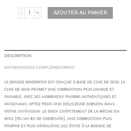
quantité de WOODWICK COUCHER DE SOLEIL - M
AJOUTER AU PANIER
DESCRIPTION
INFORMATIONS COMPLÉMENTAIRES
ʟᴀ ʙᴏᴜɢɪᴇ ᴡᴏᴏᴅᴡɪᴄᴋ ᴇsᴛ ᴄᴏɴçᴜᴇ à ʙᴀsᴇ ᴅᴇ ᴄɪʀᴇ ᴅᴇ sᴏᴊᴀ. ʟᴀ
ᴄɪʀᴇ ᴅᴇ sᴏᴊᴀ ᴘᴇʀᴍᴇᴛ ᴜɴᴇ ᴄᴏᴍʙᴜsᴛɪᴏɴ ᴘʟᴜs ʟᴏɴɢᴜᴇ ᴇᴛ
ᴅᴜʀᴀʙʟᴇ. ᴀᴠᴇᴄ sᴇs ɴᴏᴍʙʀᴇᴜx ᴘᴀʀғᴜᴍs ᴀᴜᴛʜᴇɴᴛɪǫᴜᴇs ᴇᴛ
ᴏʀɪɢɪɴᴀᴜx, ᴏᴘᴛᴇᴢ ᴘᴏᴜʀ ᴜɴᴇ ᴅéʟɪᴄɪᴇᴜsᴇ ᴅɪғғᴜsɪᴏɴ ᴅᴀɴs
ᴠᴏᴛʀᴇ ɪɴᴛéʀɪᴇᴜʀ. ʟᴇ ᴅᴏᴜx ᴄʀéᴘɪᴛᴇᴍᴇɴᴛ ᴅᴇ ʟᴀ ᴍèᴄʜᴇ ᴇɴ
ʙᴏɪs (ᴛᴇʟ ᴜɴ ғᴇᴜ ᴅᴇ ᴄʜᴇᴍɪɴéᴇ), ᴜɴᴇ ᴄᴏᴍʙᴜsᴛɪᴏɴ ᴘʟᴜs
ᴘʀᴏᴘʀᴇ ᴇᴛ ᴘʟᴜs ʀéɢᴜʟɪèʀᴇ ǫᴜɪ éᴠɪᴛᴇ à ʟᴀ ʙᴏᴜɢɪᴇ ᴅᴇ