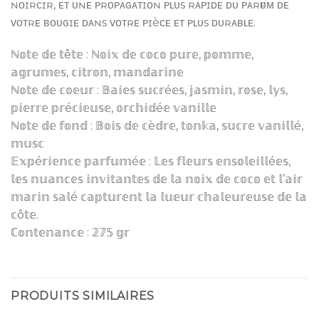
ɴᴏɪʀᴄɪʀ, ᴇᴛ ᴜɴᴇ ᴘʀᴏᴘᴀɢᴀᴛɪᴏɴ ᴘʟᴜs ʀᴀᴘɪᴅᴇ ᴅᴜ ᴘᴀʀғᴜᴍ ᴅᴇ
ᴠᴏᴛʀᴇ ʙᴏᴜɢɪᴇ ᴅᴀɴs ᴠᴏᴛʀᴇ ᴘɪèᴄᴇ ᴇᴛ ᴘʟᴜs ᴅᴜʀᴀʙʟᴇ.
ℕ𝕠𝕥𝕖 𝕕𝕖 𝕥ê𝕥𝕖 : ℕ𝕠𝕚𝕩 𝕕𝕖 𝕔𝕠𝕔𝕠 𝕡𝕦𝕣𝕖, 𝕡𝕠𝕞𝕞𝕖,
𝕒𝕘𝕣𝕦𝕞𝕖𝕤, 𝕔𝕚𝕥𝕣𝕠𝕟, 𝕞𝕒𝕟𝕕𝕒𝕣𝕚𝕟𝕖
ℕ𝕠𝕥𝕖 𝕕𝕖 𝕔𝕠𝕖𝕦𝕣 : 𝔹𝕒𝕚𝕖𝕤 𝕤𝕦𝕔𝕣é𝕖𝕤, 𝕛𝕒𝕤𝕞𝕚𝕟, 𝕣𝕠𝕤𝕖, 𝕝𝕪𝕤,
𝕡𝕚𝕖𝕣𝕣𝕖 𝕡𝕣é𝕔𝕚𝕖𝕦𝕤𝕖, 𝕠𝕣𝕔𝕙𝕚𝕕é𝕖 𝕧𝕒𝕟𝕚𝕝𝕝𝕖
ℕ𝕠𝕥𝕖 𝕕𝕖 𝕗𝕠𝕟𝕕 : 𝔹𝕠𝕚𝕤 𝕕𝕖 𝕔è𝕕𝕣𝕖, 𝕥𝕠𝕟𝕜𝕒, 𝕤𝕦𝕔𝕣𝕖 𝕧𝕒𝕟𝕚𝕝𝕝é,
𝕞𝕦𝕤𝕔
𝔼𝕩𝕡é𝕣𝕚𝕖𝕟𝕔𝕖 𝕡𝕒𝕣𝕗𝕦𝕞é𝕖 : 𝕃𝕖𝕤 𝕗𝕝𝕖𝕦𝕣𝕤 𝕖𝕟𝕤𝕠𝕝𝕖𝕚𝕝𝕝é𝕖𝕤,
𝕝𝕖𝕤 𝕟𝕦𝕒𝕟𝕔𝕖𝕤 𝕚𝕟𝕧𝕚𝕥𝕒𝕟𝕥𝕖𝕤 𝕕𝕖 𝕝𝕒 𝕟𝕠𝕚𝕩 𝕕𝕖 𝕔𝕠𝕔𝕠 𝕖𝕥 𝕝’𝕒𝕚𝕣
𝕞𝕒𝕣𝕚𝕟 𝕤𝕒𝕝é 𝕔𝕒𝕡𝕥𝕦𝕣𝕖𝕟𝕥 𝕝𝕒 𝕝𝕦𝕖𝕦𝕣 𝕔𝕙𝕒𝕝𝕖𝕦𝕣𝕖𝕦𝕤𝕖 𝕕𝕖 𝕝𝕒
𝕔ô𝕥𝕖.
ℂ𝕠𝕟𝕥𝕖𝕟𝕒𝕟𝕔𝕖 : 𝟚𝟟𝟝 𝕘𝕣
PRODUITS SIMILAIRES