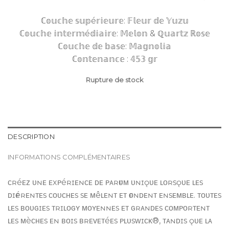
ℂ𝕠𝕦𝕔𝕙𝕖 𝕤𝕦𝕡é𝕣𝕚𝕖𝕦𝕣𝕖: 𝔽𝕝𝕖𝕦𝕣 𝕕𝕖 𝕐𝕦𝕫𝕦
ℂ𝕠𝕦𝕔𝕙𝕖 𝕚𝕟𝕥𝕖𝕣𝕞é𝕕𝕚𝕒𝕚𝕣𝕖: 𝕄𝕖𝕝𝕠𝕟 & ℚ𝕦𝕒𝕣𝕥𝕫 ℝ𝕠𝕤𝕖
ℂ𝕠𝕦𝕔𝕙𝕖 𝕕𝕖 𝕓𝕒𝕤𝕖: 𝕄𝕒𝕘𝕟𝕠𝕝𝕚𝕒
ℂ𝕠𝕟𝕥𝕖𝕟𝕒𝕟𝕔𝕖 : 𝟜𝟝𝟛 𝕘𝕣
Rupture de stock
DESCRIPTION
INFORMATIONS COMPLÉMENTAIRES
ᴄʀéᴇᴢ ᴜɴᴇ ᴇxᴘéʀɪᴇɴᴄᴇ ᴅᴇ ᴘᴀʀғᴜᴍ ᴜɴɪǫᴜᴇ ʟᴏʀsǫᴜᴇ ʟᴇs
ᴅɪғғéʀᴇɴᴛᴇs ᴄᴏᴜᴄʜᴇs sᴇ ᴍêʟᴇɴᴛ ᴇᴛ ғᴏɴᴅᴇɴᴛ ᴇɴsᴇᴍʙʟᴇ. ᴛᴏᴜᴛᴇs
ʟᴇs ʙᴏᴜɢɪᴇs ᴛʀɪʟᴏɢʏ ᴍᴏʏᴇɴɴᴇs ᴇᴛ ɢʀᴀɴᴅᴇs ᴄᴏᴍᴘᴏʀᴛᴇɴᴛ
ʟᴇs ᴍèᴄʜᴇs ᴇɴ ʙᴏɪs ʙʀᴇᴠᴇᴛéᴇs ᴘʟᴜsᴡɪᴄᴋ®, ᴛᴀɴᴅɪs ǫᴜᴇ ʟᴀ