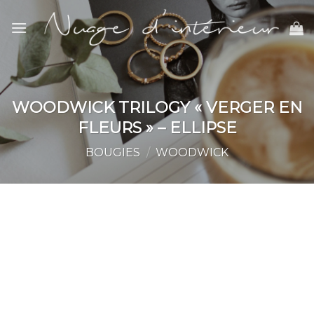
Skip
to
content
WOODWICK TRILOGY « VERGER EN
FLEURS » – ELLIPSE
BOUGIES
/
WOODWICK