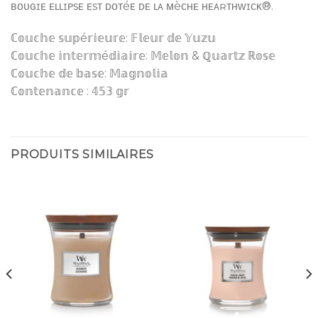
ʙᴏᴜɢɪᴇ ᴇʟʟɪᴘsᴇ ᴇsᴛ ᴅᴏᴛéᴇ ᴅᴇ ʟᴀ ᴍèᴄʜᴇ ʜᴇᴀʀᴛʜᴡɪᴄᴋ®.
ℂ𝕠𝕦𝕔𝕙𝕖 𝕤𝕦𝕡é𝕣𝕚𝕖𝕦𝕣𝕖: 𝔽𝕝𝕖𝕦𝕣 𝕕𝕖 𝕐𝕦𝕫𝕦
ℂ𝕠𝕦𝕔𝕙𝕖 𝕚𝕟𝕥𝕖𝕣𝕞é𝕕𝕚𝕒𝕚𝕣𝕖: 𝕄𝕖𝕝𝕠𝕟 & ℚ𝕦𝕒𝕣𝕥𝕫 ℝ𝕠𝕤𝕖
ℂ𝕠𝕦𝕔𝕙𝕖 𝕕𝕖 𝕓𝕒𝕤𝕖: 𝕄𝕒𝕘𝕟𝕠𝕝𝕚𝕒
ℂ𝕠𝕟𝕥𝕖𝕟𝕒𝕟𝕔𝕖 : 𝟜𝟝𝟛 𝕘𝕣
PRODUITS SIMILAIRES