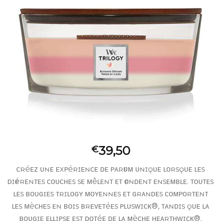
39,50
€
ᴄʀéᴇᴢ ᴜɴᴇ ᴇxᴘéʀɪᴇɴᴄᴇ ᴅᴇ ᴘᴀʀғᴜᴍ ᴜɴɪǫᴜᴇ ʟᴏʀsǫᴜᴇ ʟᴇs
ᴅɪғғéʀᴇɴᴛᴇs ᴄᴏᴜᴄʜᴇs sᴇ ᴍêʟᴇɴᴛ ᴇᴛ ғᴏɴᴅᴇɴᴛ ᴇɴsᴇᴍʙʟᴇ. ᴛᴏᴜᴛᴇs
ʟᴇs ʙᴏᴜɢɪᴇs ᴛʀɪʟᴏɢʏ ᴍᴏʏᴇɴɴᴇs ᴇᴛ ɢʀᴀɴᴅᴇs ᴄᴏᴍᴘᴏʀᴛᴇɴᴛ
ʟᴇs ᴍèᴄʜᴇs ᴇɴ ʙᴏɪs ʙʀᴇᴠᴇᴛéᴇs ᴘʟᴜsᴡɪᴄᴋ®, ᴛᴀɴᴅɪs ǫᴜᴇ ʟᴀ
ʙᴏᴜɢɪᴇ ᴇʟʟɪᴘsᴇ ᴇsᴛ ᴅᴏᴛéᴇ ᴅᴇ ʟᴀ ᴍèᴄʜᴇ ʜᴇᴀʀᴛʜᴡɪᴄᴋ®.