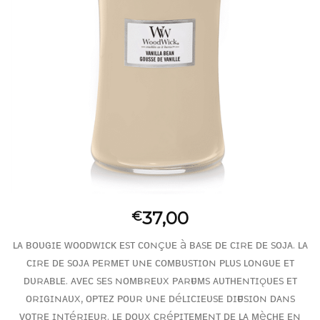
37,00
€
ʟᴀ ʙᴏᴜɢɪᴇ ᴡᴏᴏᴅᴡɪᴄᴋ ᴇsᴛ ᴄᴏɴçᴜᴇ à ʙᴀsᴇ ᴅᴇ ᴄɪʀᴇ ᴅᴇ sᴏᴊᴀ. ʟᴀ
ᴄɪʀᴇ ᴅᴇ sᴏᴊᴀ ᴘᴇʀᴍᴇᴛ ᴜɴᴇ ᴄᴏᴍʙᴜsᴛɪᴏɴ ᴘʟᴜs ʟᴏɴɢᴜᴇ ᴇᴛ
ᴅᴜʀᴀʙʟᴇ. ᴀᴠᴇᴄ sᴇs ɴᴏᴍʙʀᴇᴜx ᴘᴀʀғᴜᴍs ᴀᴜᴛʜᴇɴᴛɪǫᴜᴇs ᴇᴛ
ᴏʀɪɢɪɴᴀᴜx, ᴏᴘᴛᴇᴢ ᴘᴏᴜʀ ᴜɴᴇ ᴅéʟɪᴄɪᴇᴜsᴇ ᴅɪғғᴜsɪᴏɴ ᴅᴀɴs
ᴠᴏᴛʀᴇ ɪɴᴛéʀɪᴇᴜʀ. ʟᴇ ᴅᴏᴜx ᴄʀéᴘɪᴛᴇᴍᴇɴᴛ ᴅᴇ ʟᴀ ᴍèᴄʜᴇ ᴇɴ