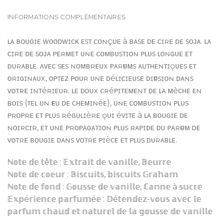
INFORMATIONS COMPLÉMENTAIRES
ʟᴀ ʙᴏᴜɢɪᴇ ᴡᴏᴏᴅᴡɪᴄᴋ ᴇsᴛ ᴄᴏɴçᴜᴇ à ʙᴀsᴇ ᴅᴇ ᴄɪʀᴇ ᴅᴇ sᴏᴊᴀ. ʟᴀ
ᴄɪʀᴇ ᴅᴇ sᴏᴊᴀ ᴘᴇʀᴍᴇᴛ ᴜɴᴇ ᴄᴏᴍʙᴜsᴛɪᴏɴ ᴘʟᴜs ʟᴏɴɢᴜᴇ ᴇᴛ
ᴅᴜʀᴀʙʟᴇ. ᴀᴠᴇᴄ sᴇs ɴᴏᴍʙʀᴇᴜx ᴘᴀʀғᴜᴍs ᴀᴜᴛʜᴇɴᴛɪǫᴜᴇs ᴇᴛ
ᴏʀɪɢɪɴᴀᴜx, ᴏᴘᴛᴇᴢ ᴘᴏᴜʀ ᴜɴᴇ ᴅéʟɪᴄɪᴇᴜsᴇ ᴅɪғғᴜsɪᴏɴ ᴅᴀɴs
ᴠᴏᴛʀᴇ ɪɴᴛéʀɪᴇᴜʀ. ʟᴇ ᴅᴏᴜx ᴄʀéᴘɪᴛᴇᴍᴇɴᴛ ᴅᴇ ʟᴀ ᴍèᴄʜᴇ ᴇɴ
ʙᴏɪs (ᴛᴇʟ ᴜɴ ғᴇᴜ ᴅᴇ ᴄʜᴇᴍɪɴéᴇ), ᴜɴᴇ ᴄᴏᴍʙᴜsᴛɪᴏɴ ᴘʟᴜs
ᴘʀᴏᴘʀᴇ ᴇᴛ ᴘʟᴜs ʀéɢᴜʟɪèʀᴇ ǫᴜɪ éᴠɪᴛᴇ à ʟᴀ ʙᴏᴜɢɪᴇ ᴅᴇ
ɴᴏɪʀᴄɪʀ, ᴇᴛ ᴜɴᴇ ᴘʀᴏᴘᴀɢᴀᴛɪᴏɴ ᴘʟᴜs ʀᴀᴘɪᴅᴇ ᴅᴜ ᴘᴀʀғᴜᴍ ᴅᴇ
ᴠᴏᴛʀᴇ ʙᴏᴜɢɪᴇ ᴅᴀɴs ᴠᴏᴛʀᴇ ᴘɪèᴄᴇ ᴇᴛ ᴘʟᴜs ᴅᴜʀᴀʙʟᴇ.
ℕ𝕠𝕥𝕖 𝕕𝕖 𝕥ê𝕥𝕖 : 𝔼𝕩𝕥𝕣𝕒𝕚𝕥 𝕕𝕖 𝕧𝕒𝕟𝕚𝕝𝕝𝕖, 𝔹𝕖𝕦𝕣𝕣𝕖
ℕ𝕠𝕥𝕖 𝕕𝕖 𝕔𝕠𝕖𝕦𝕣 : 𝔹𝕚𝕤𝕔𝕦𝕚𝕥𝕤, 𝕓𝕚𝕤𝕔𝕦𝕚𝕥𝕤 𝔾𝕣𝕒𝕙𝕒𝕞
ℕ𝕠𝕥𝕖 𝕕𝕖 𝕗𝕠𝕟𝕕 : 𝔾𝕠𝕦𝕤𝕤𝕖 𝕕𝕖 𝕧𝕒𝕟𝕚𝕝𝕝𝕖, ℂ𝕒𝕟𝕟𝕖 à 𝕤𝕦𝕔𝕣𝕖
𝔼𝕩𝕡é𝕣𝕚𝕖𝕟𝕔𝕖 𝕡𝕒𝕣𝕗𝕦𝕞é𝕖 : 𝔻é𝕥𝕖𝕟𝕕𝕖𝕫-𝕧𝕠𝕦𝕤 𝕒𝕧𝕖𝕔 𝕝𝕖
𝕡𝕒𝕣𝕗𝕦𝕞 𝕔𝕙𝕒𝕦𝕕 𝕖𝕥 𝕟𝕒𝕥𝕦𝕣𝕖𝕝 𝕕𝕖 𝕝𝕒 𝕘𝕠𝕦𝕤𝕤𝕖 𝕕𝕖 𝕧𝕒𝕟𝕚𝕝𝕝𝕖