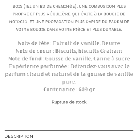
ʙᴏɪs (ᴛᴇʟ ᴜɴ ғᴇᴜ ᴅᴇ ᴄʜᴇᴍɪɴéᴇ), ᴜɴᴇ ᴄᴏᴍʙᴜsᴛɪᴏɴ ᴘʟᴜs
ᴘʀᴏᴘʀᴇ ᴇᴛ ᴘʟᴜs ʀéɢᴜʟɪèʀᴇ ǫᴜɪ éᴠɪᴛᴇ à ʟᴀ ʙᴏᴜɢɪᴇ ᴅᴇ
ɴᴏɪʀᴄɪʀ, ᴇᴛ ᴜɴᴇ ᴘʀᴏᴘᴀɢᴀᴛɪᴏɴ ᴘʟᴜs ʀᴀᴘɪᴅᴇ ᴅᴜ ᴘᴀʀғᴜᴍ ᴅᴇ
ᴠᴏᴛʀᴇ ʙᴏᴜɢɪᴇ ᴅᴀɴs ᴠᴏᴛʀᴇ ᴘɪèᴄᴇ ᴇᴛ ᴘʟᴜs ᴅᴜʀᴀʙʟᴇ.
ℕ𝕠𝕥𝕖 𝕕𝕖 𝕥ê𝕥𝕖 : 𝔼𝕩𝕥𝕣𝕒𝕚𝕥 𝕕𝕖 𝕧𝕒𝕟𝕚𝕝𝕝𝕖, 𝔹𝕖𝕦𝕣𝕣𝕖
ℕ𝕠𝕥𝕖 𝕕𝕖 𝕔𝕠𝕖𝕦𝕣 : 𝔹𝕚𝕤𝕔𝕦𝕚𝕥𝕤, 𝕓𝕚𝕤𝕔𝕦𝕚𝕥𝕤 𝔾𝕣𝕒𝕙𝕒𝕞
ℕ𝕠𝕥𝕖 𝕕𝕖 𝕗𝕠𝕟𝕕 : 𝔾𝕠𝕦𝕤𝕤𝕖 𝕕𝕖 𝕧𝕒𝕟𝕚𝕝𝕝𝕖, ℂ𝕒𝕟𝕟𝕖 à 𝕤𝕦𝕔𝕣𝕖
𝔼𝕩𝕡é𝕣𝕚𝕖𝕟𝕔𝕖 𝕡𝕒𝕣𝕗𝕦𝕞é𝕖 : 𝔻é𝕥𝕖𝕟𝕕𝕖𝕫-𝕧𝕠𝕦𝕤 𝕒𝕧𝕖𝕔 𝕝𝕖
𝕡𝕒𝕣𝕗𝕦𝕞 𝕔𝕙𝕒𝕦𝕕 𝕖𝕥 𝕟𝕒𝕥𝕦𝕣𝕖𝕝 𝕕𝕖 𝕝𝕒 𝕘𝕠𝕦𝕤𝕤𝕖 𝕕𝕖 𝕧𝕒𝕟𝕚𝕝𝕝𝕖
𝕡𝕦𝕣𝕖.
ℂ𝕠𝕟𝕥𝕖𝕟𝕒𝕟𝕔𝕖 : 𝟞𝟘𝟡 𝕘𝕣
Rupture de stock
DESCRIPTION