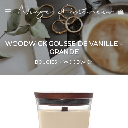
Skip
to
content
WOODWICK GOUSSE DE VANILLE –
GRANDE
BOUGIES
/
WOODWICK