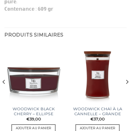
𝕡𝕦𝕣𝕖.
ℂ𝕠𝕟𝕥𝕖𝕟𝕒𝕟𝕔𝕖 : 𝟞𝟘𝟡 𝕘𝕣
PRODUITS SIMILAIRES
WOODWICK BLACK
WOODWICK CHAÏ À LA
CHERRY – ELLIPSE
CANNELLE – GRANDE
€
39,00
€
37,00
AJOUTER AU PANIER
AJOUTER AU PANIER