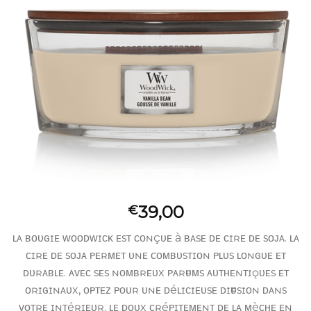
39,00
€
ʟᴀ ʙᴏᴜɢɪᴇ ᴡᴏᴏᴅᴡɪᴄᴋ ᴇsᴛ ᴄᴏɴçᴜᴇ à ʙᴀsᴇ ᴅᴇ ᴄɪʀᴇ ᴅᴇ sᴏᴊᴀ. ʟᴀ
ᴄɪʀᴇ ᴅᴇ sᴏᴊᴀ ᴘᴇʀᴍᴇᴛ ᴜɴᴇ ᴄᴏᴍʙᴜsᴛɪᴏɴ ᴘʟᴜs ʟᴏɴɢᴜᴇ ᴇᴛ
ᴅᴜʀᴀʙʟᴇ. ᴀᴠᴇᴄ sᴇs ɴᴏᴍʙʀᴇᴜx ᴘᴀʀғᴜᴍs ᴀᴜᴛʜᴇɴᴛɪǫᴜᴇs ᴇᴛ
ᴏʀɪɢɪɴᴀᴜx, ᴏᴘᴛᴇᴢ ᴘᴏᴜʀ ᴜɴᴇ ᴅéʟɪᴄɪᴇᴜsᴇ ᴅɪғғᴜsɪᴏɴ ᴅᴀɴs
ᴠᴏᴛʀᴇ ɪɴᴛéʀɪᴇᴜʀ. ʟᴇ ᴅᴏᴜx ᴄʀéᴘɪᴛᴇᴍᴇɴᴛ ᴅᴇ ʟᴀ ᴍèᴄʜᴇ ᴇɴ