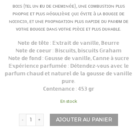
ʙᴏɪs (ᴛᴇʟ ᴜɴ ғᴇᴜ ᴅᴇ ᴄʜᴇᴍɪɴéᴇ), ᴜɴᴇ ᴄᴏᴍʙᴜsᴛɪᴏɴ ᴘʟᴜs
ᴘʀᴏᴘʀᴇ ᴇᴛ ᴘʟᴜs ʀéɢᴜʟɪèʀᴇ ǫᴜɪ éᴠɪᴛᴇ à ʟᴀ ʙᴏᴜɢɪᴇ ᴅᴇ
ɴᴏɪʀᴄɪʀ, ᴇᴛ ᴜɴᴇ ᴘʀᴏᴘᴀɢᴀᴛɪᴏɴ ᴘʟᴜs ʀᴀᴘɪᴅᴇ ᴅᴜ ᴘᴀʀғᴜᴍ ᴅᴇ
ᴠᴏᴛʀᴇ ʙᴏᴜɢɪᴇ ᴅᴀɴs ᴠᴏᴛʀᴇ ᴘɪèᴄᴇ ᴇᴛ ᴘʟᴜs ᴅᴜʀᴀʙʟᴇ.
ℕ𝕠𝕥𝕖 𝕕𝕖 𝕥ê𝕥𝕖 : 𝔼𝕩𝕥𝕣𝕒𝕚𝕥 𝕕𝕖 𝕧𝕒𝕟𝕚𝕝𝕝𝕖, 𝔹𝕖𝕦𝕣𝕣𝕖
ℕ𝕠𝕥𝕖 𝕕𝕖 𝕔𝕠𝕖𝕦𝕣 : 𝔹𝕚𝕤𝕔𝕦𝕚𝕥𝕤, 𝕓𝕚𝕤𝕔𝕦𝕚𝕥𝕤 𝔾𝕣𝕒𝕙𝕒𝕞
ℕ𝕠𝕥𝕖 𝕕𝕖 𝕗𝕠𝕟𝕕 : 𝔾𝕠𝕦𝕤𝕤𝕖 𝕕𝕖 𝕧𝕒𝕟𝕚𝕝𝕝𝕖, ℂ𝕒𝕟𝕟𝕖 à 𝕤𝕦𝕔𝕣𝕖
𝔼𝕩𝕡é𝕣𝕚𝕖𝕟𝕔𝕖 𝕡𝕒𝕣𝕗𝕦𝕞é𝕖 : 𝔻é𝕥𝕖𝕟𝕕𝕖𝕫-𝕧𝕠𝕦𝕤 𝕒𝕧𝕖𝕔 𝕝𝕖
𝕡𝕒𝕣𝕗𝕦𝕞 𝕔𝕙𝕒𝕦𝕕 𝕖𝕥 𝕟𝕒𝕥𝕦𝕣𝕖𝕝 𝕕𝕖 𝕝𝕒 𝕘𝕠𝕦𝕤𝕤𝕖 𝕕𝕖 𝕧𝕒𝕟𝕚𝕝𝕝𝕖
𝕡𝕦𝕣𝕖.
ℂ𝕠𝕟𝕥𝕖𝕟𝕒𝕟𝕔𝕖 : 𝟜𝟝𝟛 𝕘𝕣
En stock
quantité de WOODWICK GOUSSE DE VANILLE - ELL
AJOUTER AU PANIER