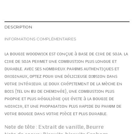
DESCRIPTION
INFORMATIONS COMPLÉMENTAIRES
ʟᴀ ʙᴏᴜɢɪᴇ ᴡᴏᴏᴅᴡɪᴄᴋ ᴇsᴛ ᴄᴏɴçᴜᴇ à ʙᴀsᴇ ᴅᴇ ᴄɪʀᴇ ᴅᴇ sᴏᴊᴀ. ʟᴀ
ᴄɪʀᴇ ᴅᴇ sᴏᴊᴀ ᴘᴇʀᴍᴇᴛ ᴜɴᴇ ᴄᴏᴍʙᴜsᴛɪᴏɴ ᴘʟᴜs ʟᴏɴɢᴜᴇ ᴇᴛ
ᴅᴜʀᴀʙʟᴇ. ᴀᴠᴇᴄ sᴇs ɴᴏᴍʙʀᴇᴜx ᴘᴀʀғᴜᴍs ᴀᴜᴛʜᴇɴᴛɪǫᴜᴇs ᴇᴛ
ᴏʀɪɢɪɴᴀᴜx, ᴏᴘᴛᴇᴢ ᴘᴏᴜʀ ᴜɴᴇ ᴅéʟɪᴄɪᴇᴜsᴇ ᴅɪғғᴜsɪᴏɴ ᴅᴀɴs
ᴠᴏᴛʀᴇ ɪɴᴛéʀɪᴇᴜʀ. ʟᴇ ᴅᴏᴜx ᴄʀéᴘɪᴛᴇᴍᴇɴᴛ ᴅᴇ ʟᴀ ᴍèᴄʜᴇ ᴇɴ
ʙᴏɪs (ᴛᴇʟ ᴜɴ ғᴇᴜ ᴅᴇ ᴄʜᴇᴍɪɴéᴇ), ᴜɴᴇ ᴄᴏᴍʙᴜsᴛɪᴏɴ ᴘʟᴜs
ᴘʀᴏᴘʀᴇ ᴇᴛ ᴘʟᴜs ʀéɢᴜʟɪèʀᴇ ǫᴜɪ éᴠɪᴛᴇ à ʟᴀ ʙᴏᴜɢɪᴇ ᴅᴇ
ɴᴏɪʀᴄɪʀ, ᴇᴛ ᴜɴᴇ ᴘʀᴏᴘᴀɢᴀᴛɪᴏɴ ᴘʟᴜs ʀᴀᴘɪᴅᴇ ᴅᴜ ᴘᴀʀғᴜᴍ ᴅᴇ
ᴠᴏᴛʀᴇ ʙᴏᴜɢɪᴇ ᴅᴀɴs ᴠᴏᴛʀᴇ ᴘɪèᴄᴇ ᴇᴛ ᴘʟᴜs ᴅᴜʀᴀʙʟᴇ.
ℕ𝕠𝕥𝕖 𝕕𝕖 𝕥ê𝕥𝕖 : 𝔼𝕩𝕥𝕣𝕒𝕚𝕥 𝕕𝕖 𝕧𝕒𝕟𝕚𝕝𝕝𝕖, 𝔹𝕖𝕦𝕣𝕣𝕖