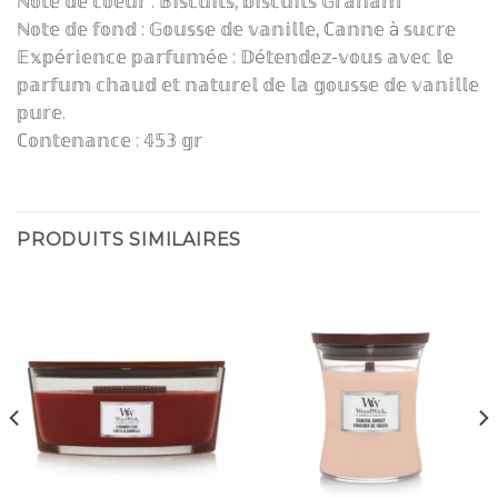
ℕ𝕠𝕥𝕖 𝕕𝕖 𝕔𝕠𝕖𝕦𝕣 : 𝔹𝕚𝕤𝕔𝕦𝕚𝕥𝕤, 𝕓𝕚𝕤𝕔𝕦𝕚𝕥𝕤 𝔾𝕣𝕒𝕙𝕒𝕞
ℕ𝕠𝕥𝕖 𝕕𝕖 𝕗𝕠𝕟𝕕 : 𝔾𝕠𝕦𝕤𝕤𝕖 𝕕𝕖 𝕧𝕒𝕟𝕚𝕝𝕝𝕖, ℂ𝕒𝕟𝕟𝕖 à 𝕤𝕦𝕔𝕣𝕖
𝔼𝕩𝕡é𝕣𝕚𝕖𝕟𝕔𝕖 𝕡𝕒𝕣𝕗𝕦𝕞é𝕖 : 𝔻é𝕥𝕖𝕟𝕕𝕖𝕫-𝕧𝕠𝕦𝕤 𝕒𝕧𝕖𝕔 𝕝𝕖
𝕡𝕒𝕣𝕗𝕦𝕞 𝕔𝕙𝕒𝕦𝕕 𝕖𝕥 𝕟𝕒𝕥𝕦𝕣𝕖𝕝 𝕕𝕖 𝕝𝕒 𝕘𝕠𝕦𝕤𝕤𝕖 𝕕𝕖 𝕧𝕒𝕟𝕚𝕝𝕝𝕖
𝕡𝕦𝕣𝕖.
ℂ𝕠𝕟𝕥𝕖𝕟𝕒𝕟𝕔𝕖 : 𝟜𝟝𝟛 𝕘𝕣
PRODUITS SIMILAIRES