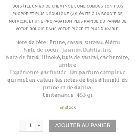
ʙᴏɪs (ᴛᴇʟ ᴜɴ ғᴇᴜ ᴅᴇ ᴄʜᴇᴍɪɴéᴇ), ᴜɴᴇ ᴄᴏᴍʙᴜsᴛɪᴏɴ ᴘʟᴜs
ᴘʀᴏᴘʀᴇ ᴇᴛ ᴘʟᴜs ʀéɢᴜʟɪèʀᴇ ǫᴜɪ éᴠɪᴛᴇ à ʟᴀ ʙᴏᴜɢɪᴇ ᴅᴇ
ɴᴏɪʀᴄɪʀ, ᴇᴛ ᴜɴᴇ ᴘʀᴏᴘᴀɢᴀᴛɪᴏɴ ᴘʟᴜs ʀᴀᴘɪᴅᴇ ᴅᴜ ᴘᴀʀғᴜᴍ ᴅᴇ
ᴠᴏᴛʀᴇ ʙᴏᴜɢɪᴇ ᴅᴀɴs ᴠᴏᴛʀᴇ ᴘɪèᴄᴇ ᴇᴛ ᴘʟᴜs ᴅᴜʀᴀʙʟᴇ.
ℕ𝕠𝕥𝕖 𝕕𝕖 𝕥ê𝕥𝕖 : ℙ𝕣𝕦𝕟𝕖, 𝕔𝕒𝕤𝕤𝕚𝕤, 𝕤𝕦𝕣𝕖𝕒𝕦, é𝕝é𝕞𝕚
ℕ𝕠𝕥𝕖 𝕕𝕖 𝕔𝕠𝕖𝕦𝕣 : 𝕁𝕒𝕤𝕞𝕚𝕟, 𝔻𝕒𝕙𝕝𝕚𝕒, 𝕀𝕣𝕚𝕤
ℕ𝕠𝕥𝕖 𝕕𝕖 𝕗𝕠𝕟𝕕 : ℍ𝕚𝕟𝕠𝕜é, 𝕓𝕠𝕚𝕤 𝕕𝕖 𝕤𝕒𝕟𝕥𝕒𝕝, 𝕔𝕒𝕔𝕙𝕖𝕞𝕚𝕣𝕖,
𝕒𝕞𝕓𝕣𝕖
𝔼𝕩𝕡é𝕣𝕚𝕖𝕟𝕔𝕖 𝕡𝕒𝕣𝕗𝕦𝕞é𝕖 : 𝕌𝕟 𝕡𝕒𝕣𝕗𝕦𝕞 𝕔𝕠𝕞𝕡𝕝𝕖𝕩𝕖
𝕢𝕦𝕚 𝕞𝕖𝕥 𝕖𝕟 𝕧𝕒𝕝𝕖𝕦𝕣 𝕝𝕖𝕤 𝕟𝕠𝕥𝕖𝕤 𝕕𝕖 𝕓𝕠𝕚𝕤 𝕕’𝕙𝕚𝕟𝕠𝕜𝕚, 𝕕𝕖
𝕡𝕣𝕦𝕟𝕖 𝕖𝕥 𝕕𝕖 𝕕𝕒𝕙𝕝𝕚𝕒.
ℂ𝕠𝕟𝕥𝕖𝕟𝕒𝕟𝕔𝕖 : 𝟜𝟝𝟛 𝕘𝕣
En stock
quantité de WOODWICK DAHLIA HINOKI - ELLIPSE
AJOUTER AU PANIER