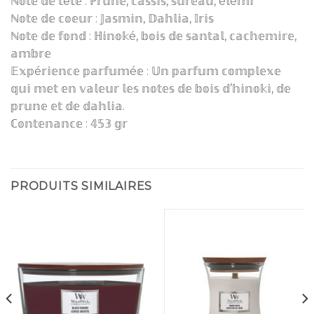
ℕ𝕠𝕥𝕖 𝕕𝕖 𝕥ê𝕥𝕖 : ℙ𝕣𝕦𝕟𝕖, 𝕔𝕒𝕤𝕤𝕚𝕤, 𝕤𝕦𝕣𝕖𝕒𝕦, é𝕝é𝕞𝕚
ℕ𝕠𝕥𝕖 𝕕𝕖 𝕔𝕠𝕖𝕦𝕣 : 𝕁𝕒𝕤𝕞𝕚𝕟, 𝔻𝕒𝕙𝕝𝕚𝕒, 𝕀𝕣𝕚𝕤
ℕ𝕠𝕥𝕖 𝕕𝕖 𝕗𝕠𝕟𝕕 : ℍ𝕚𝕟𝕠𝕜é, 𝕓𝕠𝕚𝕤 𝕕𝕖 𝕤𝕒𝕟𝕥𝕒𝕝, 𝕔𝕒𝕔𝕙𝕖𝕞𝕚𝕣𝕖,
𝕒𝕞𝕓𝕣𝕖
𝔼𝕩𝕡é𝕣𝕚𝕖𝕟𝕔𝕖 𝕡𝕒𝕣𝕗𝕦𝕞é𝕖 : 𝕌𝕟 𝕡𝕒𝕣𝕗𝕦𝕞 𝕔𝕠𝕞𝕡𝕝𝕖𝕩𝕖
𝕢𝕦𝕚 𝕞𝕖𝕥 𝕖𝕟 𝕧𝕒𝕝𝕖𝕦𝕣 𝕝𝕖𝕤 𝕟𝕠𝕥𝕖𝕤 𝕕𝕖 𝕓𝕠𝕚𝕤 𝕕’𝕙𝕚𝕟𝕠𝕜𝕚, 𝕕𝕖
𝕡𝕣𝕦𝕟𝕖 𝕖𝕥 𝕕𝕖 𝕕𝕒𝕙𝕝𝕚𝕒.
ℂ𝕠𝕟𝕥𝕖𝕟𝕒𝕟𝕔𝕖 : 𝟜𝟝𝟛 𝕘𝕣
PRODUITS SIMILAIRES