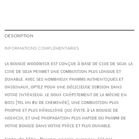
DESCRIPTION
INFORMATIONS COMPLÉMENTAIRES
ʟᴀ ʙᴏᴜɢɪᴇ ᴡᴏᴏᴅᴡɪᴄᴋ ᴇsᴛ ᴄᴏɴçᴜᴇ à ʙᴀsᴇ ᴅᴇ ᴄɪʀᴇ ᴅᴇ sᴏᴊᴀ. ʟᴀ
ᴄɪʀᴇ ᴅᴇ sᴏᴊᴀ ᴘᴇʀᴍᴇᴛ ᴜɴᴇ ᴄᴏᴍʙᴜsᴛɪᴏɴ ᴘʟᴜs ʟᴏɴɢᴜᴇ ᴇᴛ
ᴅᴜʀᴀʙʟᴇ. ᴀᴠᴇᴄ sᴇs ɴᴏᴍʙʀᴇᴜx ᴘᴀʀғᴜᴍs ᴀᴜᴛʜᴇɴᴛɪǫᴜᴇs ᴇᴛ
ᴏʀɪɢɪɴᴀᴜx, ᴏᴘᴛᴇᴢ ᴘᴏᴜʀ ᴜɴᴇ ᴅéʟɪᴄɪᴇᴜsᴇ ᴅɪғғᴜsɪᴏɴ ᴅᴀɴs
ᴠᴏᴛʀᴇ ɪɴᴛéʀɪᴇᴜʀ. ʟᴇ ᴅᴏᴜx ᴄʀéᴘɪᴛᴇᴍᴇɴᴛ ᴅᴇ ʟᴀ ᴍèᴄʜᴇ ᴇɴ
ʙᴏɪs (ᴛᴇʟ ᴜɴ ғᴇᴜ ᴅᴇ ᴄʜᴇᴍɪɴéᴇ), ᴜɴᴇ ᴄᴏᴍʙᴜsᴛɪᴏɴ ᴘʟᴜs
ᴘʀᴏᴘʀᴇ ᴇᴛ ᴘʟᴜs ʀéɢᴜʟɪèʀᴇ ǫᴜɪ éᴠɪᴛᴇ à ʟᴀ ʙᴏᴜɢɪᴇ ᴅᴇ
ɴᴏɪʀᴄɪʀ, ᴇᴛ ᴜɴᴇ ᴘʀᴏᴘᴀɢᴀᴛɪᴏɴ ᴘʟᴜs ʀᴀᴘɪᴅᴇ ᴅᴜ ᴘᴀʀғᴜᴍ ᴅᴇ
ᴠᴏᴛʀᴇ ʙᴏᴜɢɪᴇ ᴅᴀɴs ᴠᴏᴛʀᴇ ᴘɪèᴄᴇ ᴇᴛ ᴘʟᴜs ᴅᴜʀᴀʙʟᴇ.