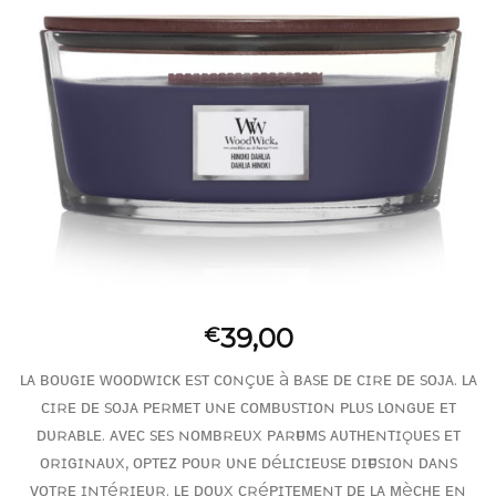
39,00
€
ʟᴀ ʙᴏᴜɢɪᴇ ᴡᴏᴏᴅᴡɪᴄᴋ ᴇsᴛ ᴄᴏɴçᴜᴇ à ʙᴀsᴇ ᴅᴇ ᴄɪʀᴇ ᴅᴇ sᴏᴊᴀ. ʟᴀ
ᴄɪʀᴇ ᴅᴇ sᴏᴊᴀ ᴘᴇʀᴍᴇᴛ ᴜɴᴇ ᴄᴏᴍʙᴜsᴛɪᴏɴ ᴘʟᴜs ʟᴏɴɢᴜᴇ ᴇᴛ
ᴅᴜʀᴀʙʟᴇ. ᴀᴠᴇᴄ sᴇs ɴᴏᴍʙʀᴇᴜx ᴘᴀʀғᴜᴍs ᴀᴜᴛʜᴇɴᴛɪǫᴜᴇs ᴇᴛ
ᴏʀɪɢɪɴᴀᴜx, ᴏᴘᴛᴇᴢ ᴘᴏᴜʀ ᴜɴᴇ ᴅéʟɪᴄɪᴇᴜsᴇ ᴅɪғғᴜsɪᴏɴ ᴅᴀɴs
ᴠᴏᴛʀᴇ ɪɴᴛéʀɪᴇᴜʀ. ʟᴇ ᴅᴏᴜx ᴄʀéᴘɪᴛᴇᴍᴇɴᴛ ᴅᴇ ʟᴀ ᴍèᴄʜᴇ ᴇɴ