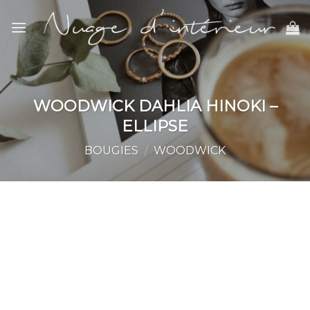
Skip
to
content
WOODWICK DAHLIA HINOKI –
ELLIPSE
BOUGIES
/
WOODWICK