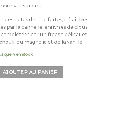
l pour vous-même !
des notes de tête fortes, rafraîchies
es par la cannelle, enrichies de clous
 complétées par un freesia délicat et
ouli, du magnolia et de la vanille.
us que 4 en stock
ket - Coffret Soins des Mains
AJOUTER AU PANIER