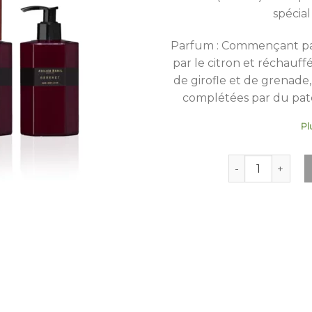
spécia
Parfum : Commençant par 
par le citron et réchauffé
de girofle et de grenade,
complétées par du patch
Pl
quantité de Bere