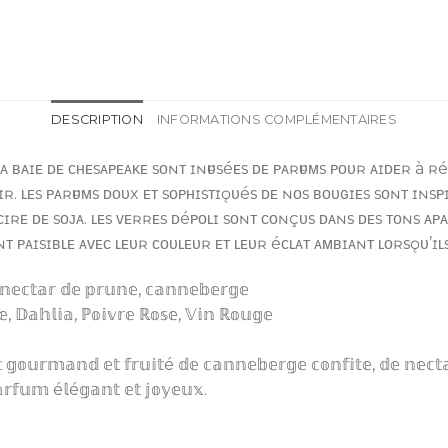
DESCRIPTION
INFORMATIONS COMPLÉMENTAIRES
ʟᴀ ʙᴀɪᴇ ᴅᴇ ᴄʜᴇsᴀᴘᴇᴀᴋᴇ sᴏɴᴛ ɪɴғᴜséᴇs ᴅᴇ ᴘᴀʀғᴜᴍs ᴘᴏᴜʀ ᴀɪᴅᴇʀ à ʀ
ɪʀ. ʟᴇs ᴘᴀʀғᴜᴍs ᴅᴏᴜx ᴇᴛ sᴏᴘʜɪsᴛɪǫᴜés ᴅᴇ ɴᴏs ʙᴏᴜɢɪᴇs sᴏɴᴛ ɪɴs
 ᴄɪʀᴇ ᴅᴇ sᴏᴊᴀ. ʟᴇs ᴠᴇʀʀᴇs ᴅéᴘᴏʟɪ sᴏɴᴛ ᴄᴏɴçᴜs ᴅᴀɴs ᴅᴇs ᴛᴏɴs ᴀᴘ
ᴘᴀɪsɪʙʟᴇ ᴀᴠᴇᴄ ʟᴇᴜʀ ᴄᴏᴜʟᴇᴜʀ ᴇᴛ ʟᴇᴜʀ éᴄʟᴀᴛ ᴀᴍʙɪᴀɴᴛ ʟᴏʀsǫᴜ’ɪʟs
, 𝕟𝕖𝕔𝕥𝕒𝕣 𝕕𝕖 𝕡𝕣𝕦𝕟𝕖, 𝕔𝕒𝕟𝕟𝕖𝕓𝕖𝕣𝕘𝕖
𝕖, 𝔻𝕒𝕙𝕝𝕚𝕒, ℙ𝕠𝕚𝕧𝕣𝕖 ℝ𝕠𝕤𝕖, 𝕍𝕚𝕟 ℝ𝕠𝕦𝕘𝕖
𝕠𝕦𝕣𝕞𝕒𝕟𝕕 𝕖𝕥 𝕗𝕣𝕦𝕚𝕥é 𝕕𝕖 𝕔𝕒𝕟𝕟𝕖𝕓𝕖𝕣𝕘𝕖 𝕔𝕠𝕟𝕗𝕚𝕥𝕖, 𝕕𝕖 𝕟𝕖𝕔𝕥𝕒
𝕣𝕗𝕦𝕞 é𝕝é𝕘𝕒𝕟𝕥 𝕖𝕥 𝕛𝕠𝕪𝕖𝕦𝕩.