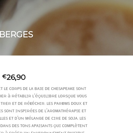
EBERGES
26,90
€
ᴛ ʟᴇ ᴄᴏʀᴘs ᴅᴇ ʟᴀ ʙᴀɪᴇ ᴅᴇ ᴄʜᴇsᴀᴘᴇᴀᴋᴇ sᴏɴᴛ
ɪᴅᴇʀ à ʀéᴛᴀʙʟɪʀ ʟ’éǫᴜɪʟɪʙʀᴇ ʟᴏʀsǫᴜᴇ ᴠᴏᴜs
ʀᴇʀ ᴇᴛ ᴅᴇ ʀéғʟéᴄʜɪʀ. ʟᴇs ᴘᴀʀғᴜᴍs ᴅᴏᴜx ᴇᴛ
ᴇs sᴏɴᴛ ɪɴsᴘɪʀéᴇs ᴅᴇ ʟ’ᴀʀᴏᴍᴀᴛʜéʀᴀᴘɪᴇ ᴇᴛ
ʟᴇs ᴇᴛ ᴅ’ᴜɴ ᴍéʟᴀɴɢᴇ ᴅᴇ ᴄɪʀᴇ ᴅᴇ sᴏᴊᴀ. ʟᴇs
ᴅᴀɴs ᴅᴇs ᴛᴏɴs ᴀᴘᴀɪsᴀɴᴛs ǫᴜɪ ᴄᴏᴍᴘʟèᴛᴇɴᴛ
ᴅᴇʀ à ᴄʀéᴇʀ ᴜɴ ᴇɴᴠɪʀᴏɴɴᴇᴍᴇɴᴛ ᴘᴀɪsɪʙʟᴇ