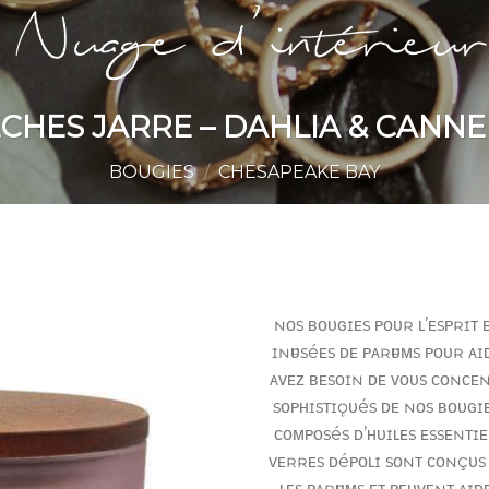
ÈCHES JARRE – DAHLIA & CANN
BOUGIES
/
CHESAPEAKE BAY
ɴᴏs ʙᴏᴜɢɪᴇs ᴘᴏᴜʀ ʟ’ᴇsᴘʀɪᴛ ᴇ
ɪɴғᴜséᴇs ᴅᴇ ᴘᴀʀғᴜᴍs ᴘᴏᴜʀ ᴀ
ᴀᴠᴇᴢ ʙᴇsᴏɪɴ ᴅᴇ ᴠᴏᴜs ᴄᴏɴᴄᴇɴᴛ
sᴏᴘʜɪsᴛɪǫᴜés ᴅᴇ ɴᴏs ʙᴏᴜɢɪ
ᴄᴏᴍᴘᴏsés ᴅ’ʜᴜɪʟᴇs ᴇssᴇɴᴛɪᴇʟ
ᴠᴇʀʀᴇs ᴅéᴘᴏʟɪ sᴏɴᴛ ᴄᴏɴçᴜs 
ʟᴇs ᴘᴀʀғᴜᴍs ᴇᴛ ᴘᴇᴜᴠᴇɴᴛ ᴀɪ