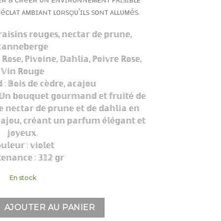
 éᴄʟᴀᴛ ᴀᴍʙɪᴀɴᴛ ʟᴏʀsǫᴜ’ɪʟs sᴏɴᴛ ᴀʟʟᴜᴍés.
𝕒𝕚𝕤𝕚𝕟𝕤 𝕣𝕠𝕦𝕘𝕖𝕤, 𝕟𝕖𝕔𝕥𝕒𝕣 𝕕𝕖 𝕡𝕣𝕦𝕟𝕖,
𝕒𝕟𝕟𝕖𝕓𝕖𝕣𝕘𝕖
 ℝ𝕠𝕤𝕖, ℙ𝕚𝕧𝕠𝕚𝕟𝕖, 𝔻𝕒𝕙𝕝𝕚𝕒, ℙ𝕠𝕚𝕧𝕣𝕖 ℝ𝕠𝕤𝕖,
𝕍𝕚𝕟 ℝ𝕠𝕦𝕘𝕖
 : 𝔹𝕠𝕚𝕤 𝕕𝕖 𝕔è𝕕𝕣𝕖, 𝕒𝕔𝕒𝕛𝕠𝕦
𝕟 𝕓𝕠𝕦𝕢𝕦𝕖𝕥 𝕘𝕠𝕦𝕣𝕞𝕒𝕟𝕕 𝕖𝕥 𝕗𝕣𝕦𝕚𝕥é 𝕕𝕖
𝕖 𝕟𝕖𝕔𝕥𝕒𝕣 𝕕𝕖 𝕡𝕣𝕦𝕟𝕖 𝕖𝕥 𝕕𝕖 𝕕𝕒𝕙𝕝𝕚𝕒 𝕖𝕟
𝕔𝕒𝕛𝕠𝕦, 𝕔𝕣é𝕒𝕟𝕥 𝕦𝕟 𝕡𝕒𝕣𝕗𝕦𝕞 é𝕝é𝕘𝕒𝕟𝕥 𝕖𝕥
𝕛𝕠𝕪𝕖𝕦𝕩.
𝕦𝕝𝕖𝕦𝕣 : 𝕧𝕚𝕠𝕝𝕖𝕥
𝕖𝕟𝕒𝕟𝕔𝕖 : 𝟛𝟙𝟚 𝕘𝕣
En stock
 3 MÈCHES JARRE - DAHLIA & CANNEBERGES
AJOUTER AU PANIER