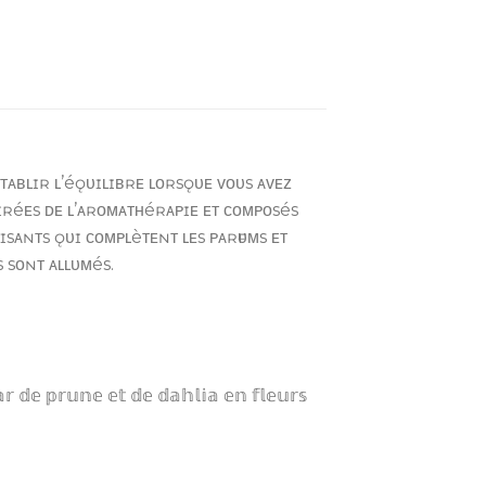
éᴛᴀʙʟɪʀ ʟ’éǫᴜɪʟɪʙʀᴇ ʟᴏʀsǫᴜᴇ ᴠᴏᴜs ᴀᴠᴇᴢ
ᴘɪʀéᴇs ᴅᴇ ʟ’ᴀʀᴏᴍᴀᴛʜéʀᴀᴘɪᴇ ᴇᴛ ᴄᴏᴍᴘᴏsés
ᴀɪsᴀɴᴛs ǫᴜɪ ᴄᴏᴍᴘʟèᴛᴇɴᴛ ʟᴇs ᴘᴀʀғᴜᴍs ᴇᴛ
 sᴏɴᴛ ᴀʟʟᴜᴍés.
 𝕕𝕖 𝕡𝕣𝕦𝕟𝕖 𝕖𝕥 𝕕𝕖 𝕕𝕒𝕙𝕝𝕚𝕒 𝕖𝕟 𝕗𝕝𝕖𝕦𝕣𝕤