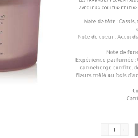
ᴀᴠᴇᴄ ʟᴇᴜʀ ᴄᴏᴜʟᴇᴜʀ ᴇᴛ ʟᴇᴜʀ
ℕ𝕠𝕥𝕖 𝕕𝕖 𝕥ê𝕥𝕖 : ℂ𝕒𝕤𝕤𝕚𝕤, 

ℕ𝕠𝕥𝕖 𝕕𝕖 𝕔𝕠𝕖𝕦𝕣 : 𝔸𝕔𝕔𝕠𝕣𝕕𝕤
ℕ𝕠𝕥𝕖 𝕕𝕖 𝕗𝕠𝕟𝕕
𝔼𝕩𝕡é𝕣𝕚𝕖𝕟𝕔𝕖 𝕡𝕒𝕣𝕗𝕦𝕞é𝕖 : 
𝕔𝕒𝕟𝕟𝕖𝕓𝕖𝕣𝕘𝕖 𝕔𝕠𝕟𝕗𝕚𝕥𝕖, 𝕕
𝕗𝕝𝕖𝕦𝕣𝕤 𝕞ê𝕝é 𝕒𝕦 𝕓𝕠𝕚𝕤 𝕕’𝕒
ℂ𝕠
ℂ𝕠𝕟𝕥
quantité de CB