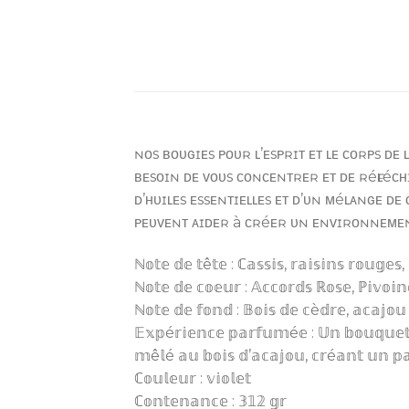
ɴᴏs ʙᴏᴜɢɪᴇs ᴘᴏᴜʀ ʟ’ᴇsᴘʀɪᴛ ᴇᴛ ʟᴇ ᴄᴏʀᴘs ᴅᴇ 
ʙᴇsᴏɪɴ ᴅᴇ ᴠᴏᴜs ᴄᴏɴᴄᴇɴᴛʀᴇʀ ᴇᴛ ᴅᴇ ʀéғʟéᴄʜ
ᴅ’ʜᴜɪʟᴇs ᴇssᴇɴᴛɪᴇʟʟᴇs ᴇᴛ ᴅ’ᴜɴ ᴍéʟᴀɴɢᴇ ᴅᴇ
ᴘᴇᴜᴠᴇɴᴛ ᴀɪᴅᴇʀ à ᴄʀéᴇʀ ᴜɴ ᴇɴᴠɪʀᴏɴɴᴇᴍᴇɴᴛ 
ℕ𝕠𝕥𝕖 𝕕𝕖 𝕥ê𝕥𝕖 : ℂ𝕒𝕤𝕤𝕚𝕤, 𝕣𝕒𝕚𝕤𝕚𝕟𝕤 𝕣𝕠𝕦𝕘𝕖
ℕ𝕠𝕥𝕖 𝕕𝕖 𝕔𝕠𝕖𝕦𝕣 : 𝔸𝕔𝕔𝕠𝕣𝕕𝕤 ℝ𝕠𝕤𝕖, ℙ𝕚𝕧𝕠𝕚
ℕ𝕠𝕥𝕖 𝕕𝕖 𝕗𝕠𝕟𝕕 : 𝔹𝕠𝕚𝕤 𝕕𝕖 𝕔è𝕕𝕣𝕖, 𝕒𝕔𝕒𝕛𝕠𝕦
𝔼𝕩𝕡é𝕣𝕚𝕖𝕟𝕔𝕖 𝕡𝕒𝕣𝕗𝕦𝕞é𝕖 : 𝕌𝕟 𝕓𝕠𝕦𝕢𝕦𝕖𝕥 𝕘
𝕞ê𝕝é 𝕒𝕦 𝕓𝕠𝕚𝕤 𝕕’𝕒𝕔𝕒𝕛𝕠𝕦, 𝕔𝕣é𝕒𝕟𝕥 𝕦𝕟 𝕡
ℂ𝕠𝕦𝕝𝕖𝕦𝕣 : 𝕧𝕚𝕠𝕝𝕖𝕥
ℂ𝕠𝕟𝕥𝕖𝕟𝕒𝕟𝕔𝕖 : 𝟛𝟙𝟚 𝕘𝕣