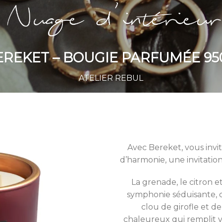
EREKET – BOUGIE PARFUMÉE 95
ATELIER REBUL
Avec Bereket, vous inv
d’harmonie, une invitation
La grenade, le citron e
symphonie séduisante, c
clou de girofle et d
chaleureux qui remplit 