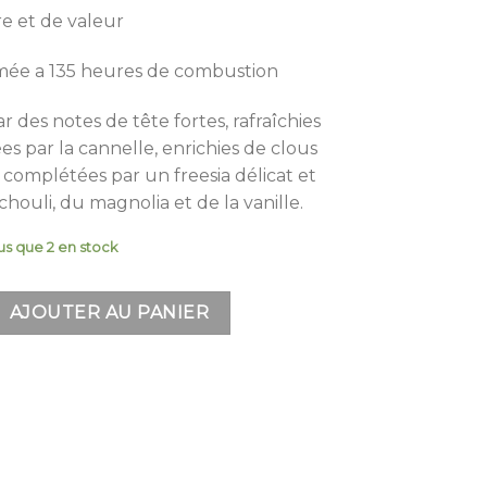
re et de valeur
mée a 135 heures de combustion
des notes de tête fortes, rafraîchies
es par la cannelle, enrichies de clous
 complétées par un freesia délicat et
ouli, du magnolia et de la vanille.
us que 2 en stock
eket - Bougie Parfumée 950G
AJOUTER AU PANIER