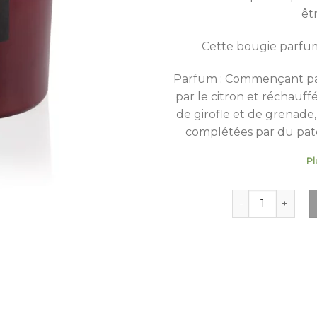
êt
Cette bougie parfu
Parfum : Commençant par 
par le citron et réchauffé
de girofle et de grenade,
complétées par du patch
Pl
quantité de Ber