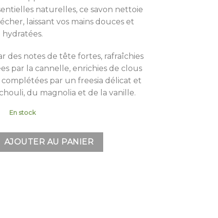
sentielles naturelles, ce savon nettoie
écher, laissant vos mains douces et
hydratées.
des notes de tête fortes, rafraîchies
es par la cannelle, enrichies de clous
 complétées par un freesia délicat et
ouli, du magnolia et de la vanille.
En stock
ket - Savon Liquide 250ml
AJOUTER AU PANIER