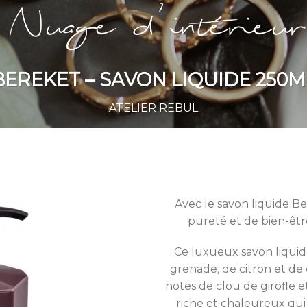
BEREKET – SAVON LIQUIDE 250M
ATELIER REBUL
Avec le savon liquide Be
pureté et de bien-êtr
Ce luxueux savon liquid
grenade, de citron et de
notes de clou de girofle e
riche et chaleureux qui